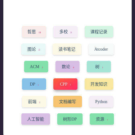
哲思
多校
课程记录
18
3
2
图论
读书笔记
Atcoder
2
2
1
ACM
数论
树
2
4
1
DP
CPP
开发知识
1
7
7
前端
文档编写
Python
1
1
3
人工智能
树形DP
资源
1
3
1