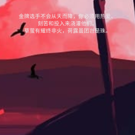
金牌选手不会从天而降，你必须用热爱、
刻苦和投入来浇灌他们。
草萤有耀终非火，荷露虽团岂是珠。